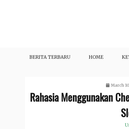
Skip
to
content
BERITA TERBARU
HOME
KE
March 10
Rahasia Menggunakan Che
Sl
U