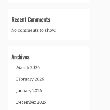
Recent Comments
No comments to show.
Archives
March 2026
February 2026
January 2026
December 2025