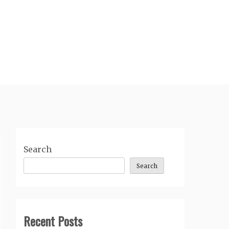
Search
Search
Recent Posts