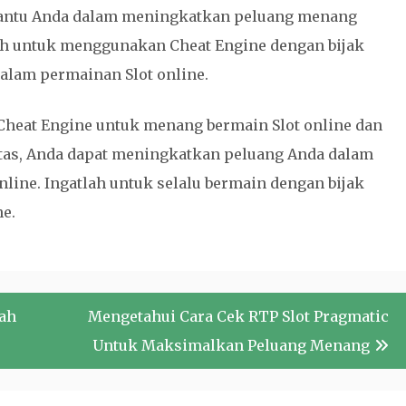
bantu Anda dalam meningkatkan peluang menang
lah untuk menggunakan Cheat Engine dengan bijak
dalam permainan Slot online.
heat Engine untuk menang bermain Slot online dan
tas, Anda dapat meningkatkan peluang Anda dalam
ine. Ingatlah untuk selalu bermain dengan bijak
ne.
dah
Mengetahui Cara Cek RTP Slot Pragmatic
Untuk Maksimalkan Peluang Menang