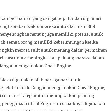
pakan permainan yang sangat populer dan digemari
menghabiskan waktu mereka untuk bermain Slot
 menyenangkan namun juga memiliki potensi untuk
dak semua orang memiliki keberuntungan ketika
mungkin merasa sulit untuk menang dalam permainan
cari cara untuk meningkatkan peluang mereka dalam
h dengan menggunakan Cheat Engine.
 biasa digunakan oleh para gamer untuk
g lebih mudah. Dengan menggunakan Cheat Engine,
rik dan strategi untuk meningkatkan peluang
, penggunaan Cheat Engine ini sebaiknya digunakan