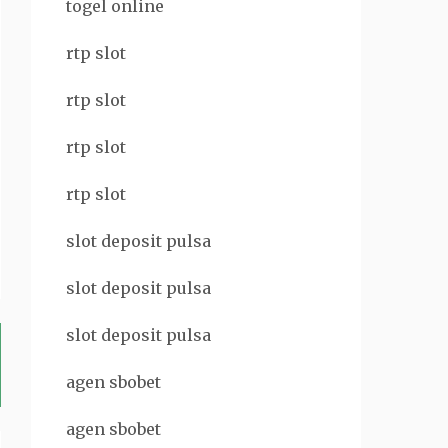
togel online
rtp slot
rtp slot
rtp slot
rtp slot
slot deposit pulsa
slot deposit pulsa
slot deposit pulsa
agen sbobet
agen sbobet