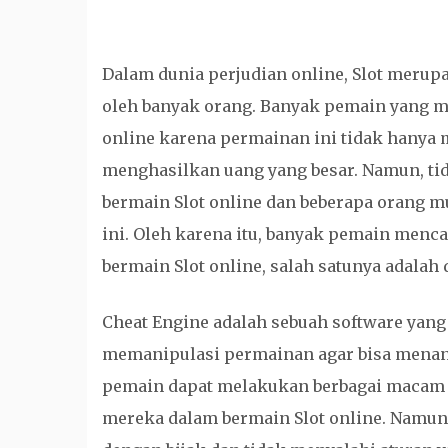
Dalam dunia perjudian online, Slot meru
oleh banyak orang. Banyak pemain yang 
online karena permainan ini tidak hanya
menghasilkan uang yang besar. Namun, ti
bermain Slot online dan beberapa orang 
ini. Oleh karena itu, banyak pemain men
bermain Slot online, salah satunya adala
Cheat Engine adalah sebuah software yang
memanipulasi permainan agar bisa menan
pemain dapat melakukan berbagai macam t
mereka dalam bermain Slot online. Namun