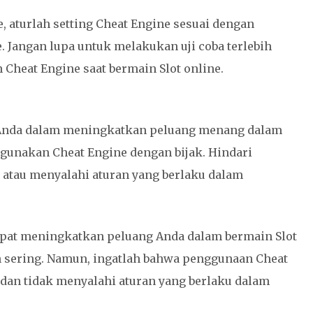
, aturlah setting Cheat Engine sesuai dengan
. Jangan lupa untuk melakukan uji coba terlebih
heat Engine saat bermain Slot online.
Anda dalam meningkatkan peluang menang dalam
gunakan Cheat Engine dengan bijak. Hindari
 atau menyalahi aturan yang berlaku dalam
dapat meningkatkan peluang Anda dalam bermain Slot
 sering. Namun, ingatlah bahwa penggunaan Cheat
dan tidak menyalahi aturan yang berlaku dalam