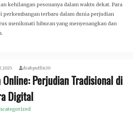
akan kehilangan pesonanya dalam waktu dekat. Para
i perkembangan terbaru dalam dunia perjudian
terus menikmati hiburan yang menyenangkan dan
.
, 2025
drabpuffin30
nline: Perjudian Tradisional di
ra Digital
ncategorized