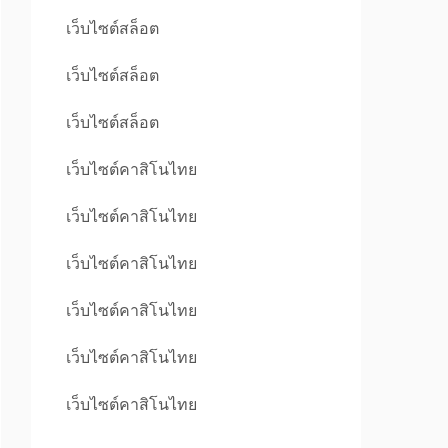
เว็บไซต์สล็อต
เว็บไซต์สล็อต
เว็บไซต์สล็อต
เว็บไซต์คาสิโนไทย
เว็บไซต์คาสิโนไทย
เว็บไซต์คาสิโนไทย
เว็บไซต์คาสิโนไทย
เว็บไซต์คาสิโนไทย
เว็บไซต์คาสิโนไทย