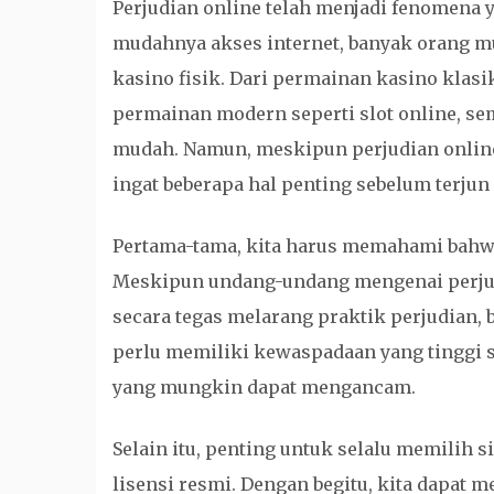
Perjudian online telah menjadi fenomena
mudahnya akses internet, banyak orang mul
kasino fisik. Dari permainan kasino klasik
permainan modern seperti slot online, s
mudah. Namun, meskipun perjudian online 
ingat beberapa hal penting sebelum terjun 
Pertama-tama, kita harus memahami bahwa 
Meskipun undang-undang mengenai perju
secara tegas melarang praktik perjudian, b
perlu memiliki kewaspadaan yang tinggi s
yang mungkin dapat mengancam.
Selain itu, penting untuk selalu memilih 
lisensi resmi. Dengan begitu, kita dapat 