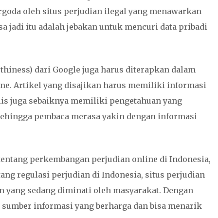
ergoda oleh situs perjudian ilegal yang menawarkan
sa jadi itu adalah jebakan untuk mencuri data pribadi
rthiness) dari Google juga harus diterapkan dalam
ne. Artikel yang disajikan harus memiliki informasi
ulis juga sebaiknya memiliki pengetahuan yang
sehingga pembaca merasa yakin dengan informasi
 tentang perkembangan perjudian online di Indonesia,
ng regulasi perjudian di Indonesia, situs perjudian
an yang sedang diminati oleh masyarakat. Dengan
adi sumber informasi yang berharga dan bisa menarik