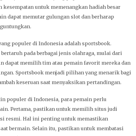
kan kesempatan untuk memenangkan hadiah besar
main dapat memutar gulungan slot dan berharap
nguntungkan.
 yang populer di Indonesia adalah sportsbook.
rtaruh pada berbagai jenis olahraga, mulai dari
in dapat memilih tim atau pemain favorit mereka dan
ngan. Sportsbook menjadi pilihan yang menarik bagi
ambah keseruan saat menyaksikan pertandingan.
n populer di Indonesia, para pemain perlu
in. Pertama, pastikan untuk memilih situs judi
nsi resmi. Hal ini penting untuk memastikan
t bermain. Selain itu, pastikan untuk membatasi