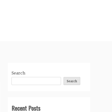
Search
Search
Recent Posts