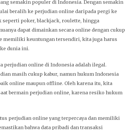
 yang semakin populer di Indonesia. Dengan semakin
ai beralih ke perjudian online daripada pergi ke
 seperti poker, blackjack, roulette, hingga
emuanya dapat dimainkan secara online dengan cukup
memiliki keuntungan tersendiri, kita juga harus
ke dunia ini.
perjudian online di Indonesia adalah ilegal.
dian masih cukup kabur, namun hukum Indonesia
aik online maupun offline. Oleh karena itu, kita
aat bermain perjudian online, karena resiko hukum
situs perjudian online yang terpercaya dan memiliki
memastikan bahwa data pribadi dan transaksi