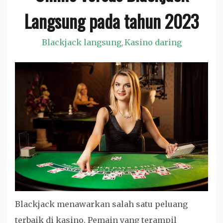
Langsung pada tahun 2023
Blackjack langsung
Kasino daring
,
Blackjack menawarkan salah satu peluang
terbaik di kasino. Pemain yang terampil