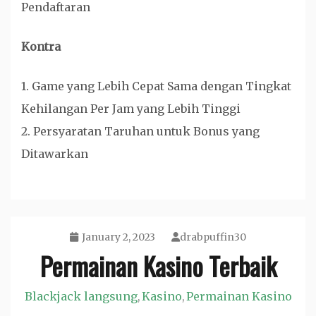
Pendaftaran
Kontra
1. Game yang Lebih Cepat Sama dengan Tingkat
Kehilangan Per Jam yang Lebih Tinggi
2. Persyaratan Taruhan untuk Bonus yang
Ditawarkan
January 2, 2023
drabpuffin30
Permainan Kasino Terbaik
Blackjack langsung
Kasino
Permainan Kasino
,
,