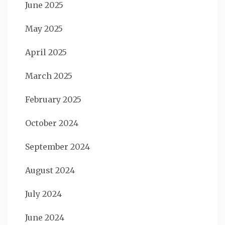
June 2025
May 2025
April 2025
March 2025
February 2025
October 2024
September 2024
August 2024
July 2024
June 2024