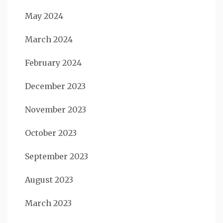
May 2024
March 2024
February 2024
December 2023
November 2023
October 2023
September 2023
August 2023
March 2023