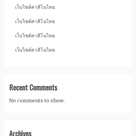
เว็บไซต์คาสิโนไทย
เว็บไซต์คาสิโนไทย
เว็บไซต์คาสิโนไทย
เว็บไซต์คาสิโนไทย
Recent Comments
No comments to show.
Archives