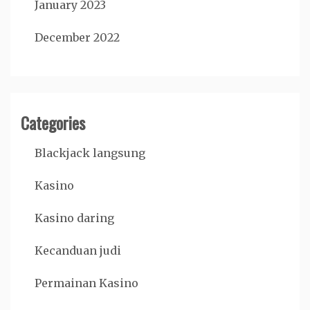
January 2023
December 2022
Categories
Blackjack langsung
Kasino
Kasino daring
Kecanduan judi
Permainan Kasino