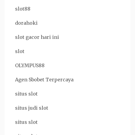
slot88
dorahoki
slot gacor hari ini
slot
OLYMPUS88
Agen Sbobet Terpercaya
situs slot
situs judi slot
situs slot