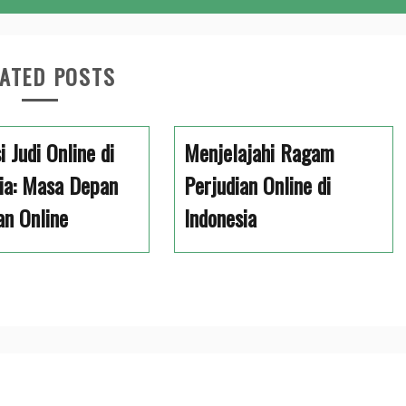
ATED POSTS
i Judi Online di
Menjelajahi Ragam
ia: Masa Depan
Perjudian Online di
an Online
Indonesia