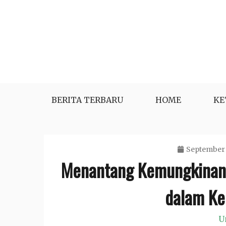
Skip
to
content
BERITA TERBARU
HOME
KE
September 
Menantang Kemungkinan:
dalam Ke
U