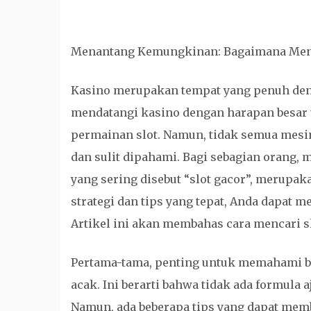
Menantang Kemungkinan: Bagaimana Menc
Kasino merupakan tempat yang penuh den
mendatangi kasino dengan harapan besa
permainan slot. Namun, tidak semua mesin
dan sulit dipahami. Bagi sebagian orang,
yang sering disebut “slot gacor”, merupak
strategi dan tips yang tepat, Anda dapat
Artikel ini akan membahas cara mencari s
Pertama-tama, penting untuk memahami b
acak. Ini berarti bahwa tidak ada formula
Namun, ada beberapa tips yang dapat me