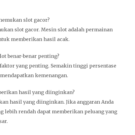
enemukan slot gacor?
ukan slot gacor. Mesin slot adalah permainan
ntuk memberikan hasil acak.
ot benar-benar penting?
faktor yang penting. Semakin tinggi persentase
a mendapatkan kemenangan.
rikan hasil yang diinginkan?
n hasil yang diinginkan. Jika anggaran Anda
ang lebih rendah dapat memberikan peluang yang
ar.