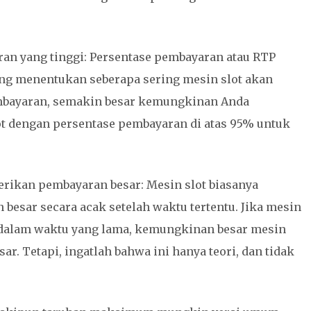
ran yang tinggi: Persentase pembayaran atau RTP
yang menentukan seberapa sering mesin slot akan
mbayaran, semakin besar kemungkinan Anda
t dengan persentase pembayaran di atas 95% untuk
berikan pembayaran besar: Mesin slot biasanya
esar secara acak setelah waktu tertentu. Jika mesin
 dalam waktu yang lama, kemungkinan besar mesin
. Tetapi, ingatlah bahwa ini hanya teori, dan tidak