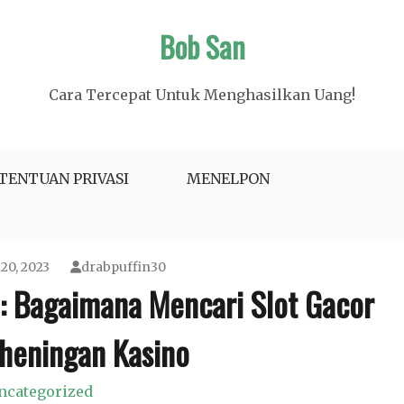
Bob San
Cara Tercepat Untuk Menghasilkan Uang!
TENTUAN PRIVASI
MENELPON
20, 2023
drabpuffin30
 Bagaimana Mencari Slot Gacor
heningan Kasino
ncategorized