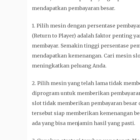
mendapatkan pembayaran besar.
1. Pilih mesin dengan persentase pembaya
(Return to Player) adalah faktor penting 
membayar. Semakin tinggi persentase pe
mendapatkan kemenangan. Cari mesin slo
meningkatkan peluang Anda.
2. Pilih mesin yang telah lama tidak mem
diprogram untuk memberikan pembayaran b
slot tidak memberikan pembayaran besar
tersebut siap memberikan kemenangan besar
ada yang bisa menjamin hasil yang pasti.