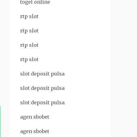
togel online
rtp slot
rtp slot
rtp slot
rtp slot
slot deposit pulsa
slot deposit pulsa
slot deposit pulsa
agen sbobet
agen sbobet