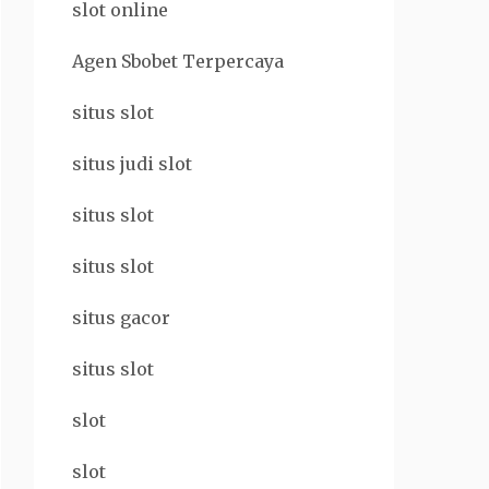
slot online
Agen Sbobet Terpercaya
situs slot
situs judi slot
situs slot
situs slot
situs gacor
situs slot
slot
slot