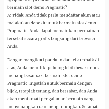
bermain slot demo Pragmatic?
A: Tidak, Anda tidak perlu mendaftar akun atau
melakukan deposit untuk bermain slot demo
Pragmatic. Anda dapat memainkan permainan
tersebut secara gratis langsung dari browser
Anda.
Dengan mengikuti panduan dan trik terbaik di
atas, Anda memiliki peluang lebih besar untuk
menang besar saat bermain slot demo
Pragmatic. Ingatlah untuk bermain dengan
bijak, tetaplah tenang, dan bersabar, dan Anda
akan menikmati pengalaman bermain yang
menyenangkan dan menguntungkan. Selamat