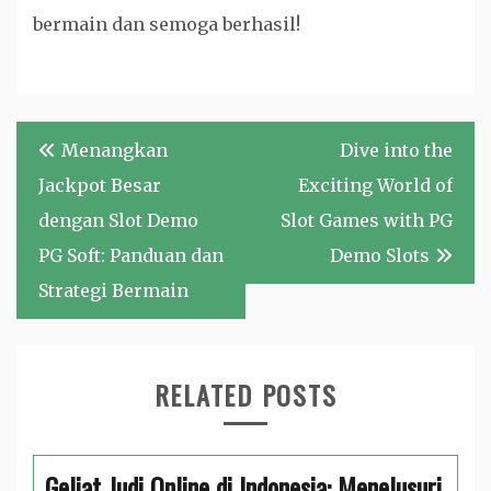
bermain dan semoga berhasil!
Post
Menangkan
Dive into the
navigation
Jackpot Besar
Exciting World of
dengan Slot Demo
Slot Games with PG
PG Soft: Panduan dan
Demo Slots
Strategi Bermain
RELATED POSTS
Geliat Judi Online di Indonesia: Menelusuri