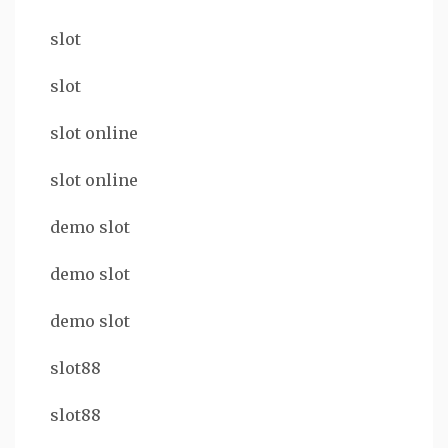
slot
slot
slot online
slot online
demo slot
demo slot
demo slot
slot88
slot88