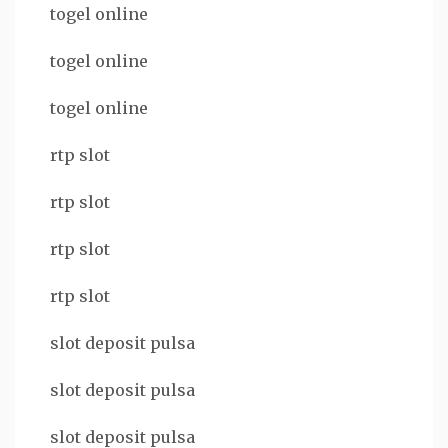
togel online
togel online
togel online
rtp slot
rtp slot
rtp slot
rtp slot
slot deposit pulsa
slot deposit pulsa
slot deposit pulsa