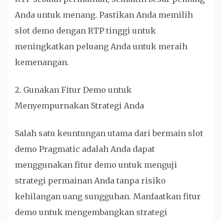
Anda untuk menang. Pastikan Anda memilih
slot demo dengan RTP tinggi untuk
meningkatkan peluang Anda untuk meraih
kemenangan.
2. Gunakan Fitur Demo untuk
Menyempurnakan Strategi Anda
Salah satu keuntungan utama dari bermain slot
demo Pragmatic adalah Anda dapat
menggunakan fitur demo untuk menguji
strategi permainan Anda tanpa risiko
kehilangan uang sungguhan. Manfaatkan fitur
demo untuk mengembangkan strategi