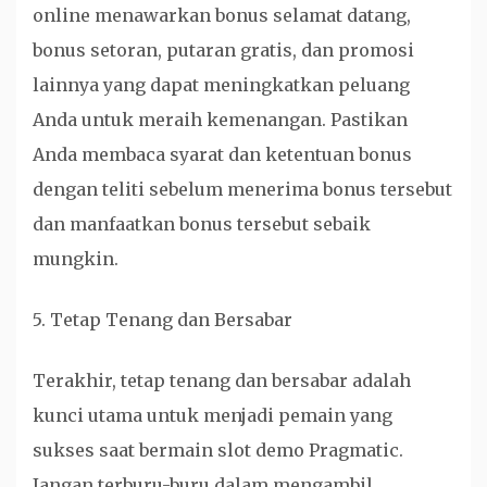
online menawarkan bonus selamat datang,
bonus setoran, putaran gratis, dan promosi
lainnya yang dapat meningkatkan peluang
Anda untuk meraih kemenangan. Pastikan
Anda membaca syarat dan ketentuan bonus
dengan teliti sebelum menerima bonus tersebut
dan manfaatkan bonus tersebut sebaik
mungkin.
5. Tetap Tenang dan Bersabar
Terakhir, tetap tenang dan bersabar adalah
kunci utama untuk menjadi pemain yang
sukses saat bermain slot demo Pragmatic.
Jangan terburu-buru dalam mengambil