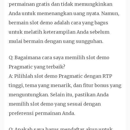
permainan gratis dan tidak memungkinkan
Anda untuk memenangkan uang nyata. Namun,
bermain slot demo adalah cara yang bagus
untuk melatih keterampilan Anda sebelum
mulai bermain dengan uang sungguhan.
Q: Bagaimana cara saya memilih slot demo
Pragmatic yang terbaik?
A: Pilihlah slot demo Pragmatic dengan RTP
tinggi, tema yang menarik, dan fitur bonus yang
menguntungkan. Selain itu, pastikan Anda
memilih slot demo yang sesuai dengan
preferensi permainan Anda.
Q: Apakah saya harus mendaftar akun untuk