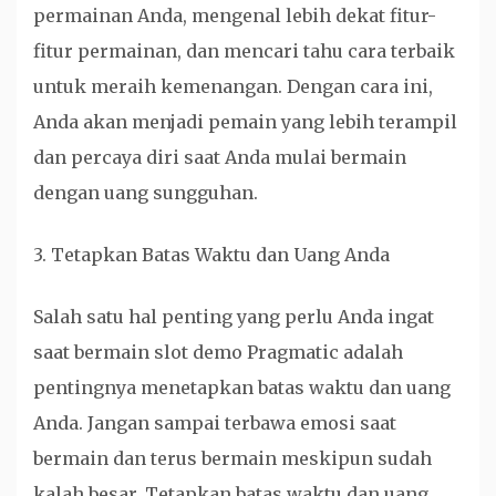
permainan Anda, mengenal lebih dekat fitur-
fitur permainan, dan mencari tahu cara terbaik
untuk meraih kemenangan. Dengan cara ini,
Anda akan menjadi pemain yang lebih terampil
dan percaya diri saat Anda mulai bermain
dengan uang sungguhan.
3. Tetapkan Batas Waktu dan Uang Anda
Salah satu hal penting yang perlu Anda ingat
saat bermain slot demo Pragmatic adalah
pentingnya menetapkan batas waktu dan uang
Anda. Jangan sampai terbawa emosi saat
bermain dan terus bermain meskipun sudah
kalah besar. Tetapkan batas waktu dan uang