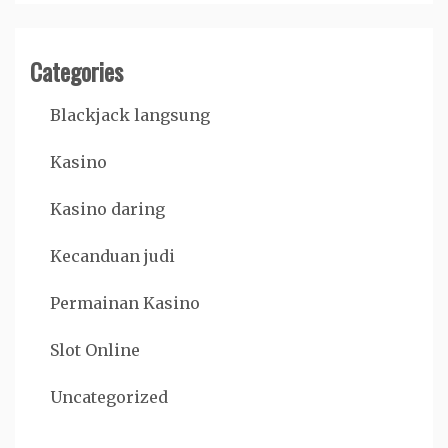
Categories
Blackjack langsung
Kasino
Kasino daring
Kecanduan judi
Permainan Kasino
Slot Online
Uncategorized